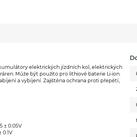
D
umulátory elektrických jízdních kol, elektrických
áren. Může být použito pro lithiové baterie Li-ion.
ení a vybíjení. Zajištěna ochrana proti přepětí,
25 ± 0.05V
± 0.1V