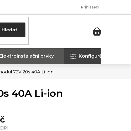
Přihlášení
Hledat
NÁKUPNÍ
KOŠÍK
Elektroinstalační prvky
Konfigurátor
odul 72V 20s 40A Li-ion
s 40A Li-ion
Kč
ě DPH