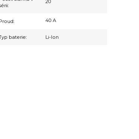
20
sérii
:
40 A
Proud
:
Typ baterie
:
Li-Ion