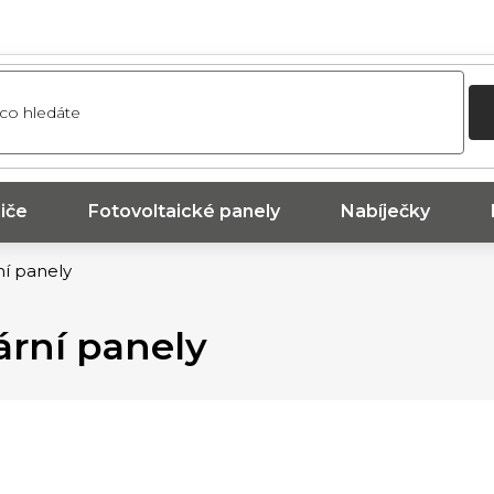
iče
Fotovoltaické panely
Nabíječky
ní panely
ární panely