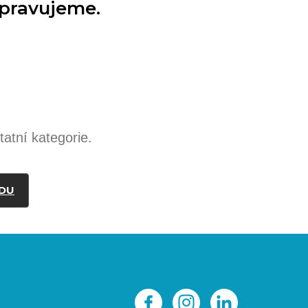
ipravujeme.
atní kategorie.
DU