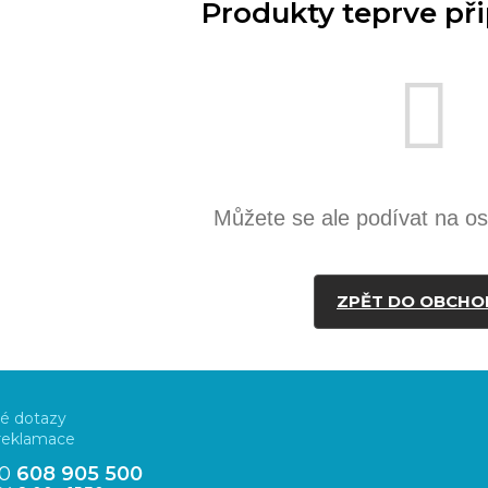
Produkty teprve př
Můžete se ale podívat na ost
ZPĚT DO OBCHO
é dotazy
 reklamace
20
608 905 500