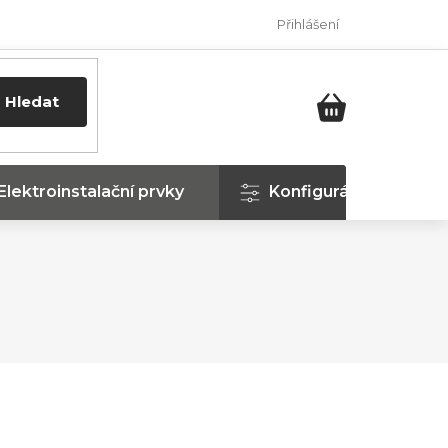
Přihlášení
Hledat
NÁKUPNÍ
KOŠÍK
Elektroinstalační prvky
Konfigurátor