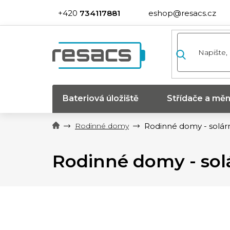
Přejít
734117881
eshop@resacs.cz
na
obsah
Bateriová úložiště
Střídače a měn
Rodinné domy
Rodinné domy - solár
Rodinné domy - sol
P