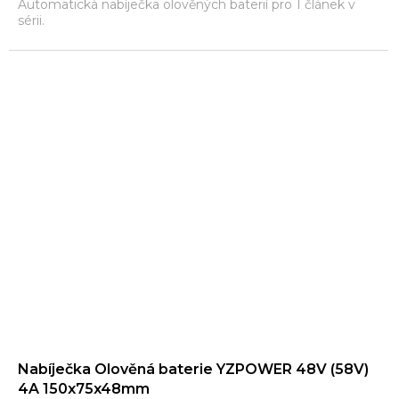
Automatická nabíječka olověných baterií pro 1 článek v
sérii.
Nabíječka Olověná baterie YZPOWER 48V (58V)
4A 150x75x48mm