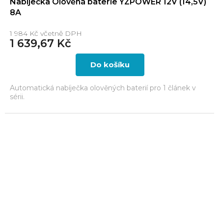
Nabíječka Olověná baterie YZPOWER 12V (14,5V)
8A
1 984 Kč včetně DPH
1 639,67 Kč
Do košíku
Automatická nabíječka olověných baterií pro 1 článek v
sérii.