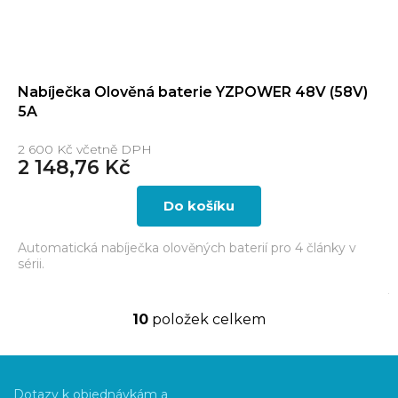
Nabíječka Olověná baterie YZPOWER 48V (58V)
5A
2 600 Kč včetně DPH
2 148,76 Kč
Do košíku
Automatická nabíječka olověných baterií pro 4 články v
sérii.
10
položek celkem
O
v
Z
l
á
á
Dotazy k objednávkám a