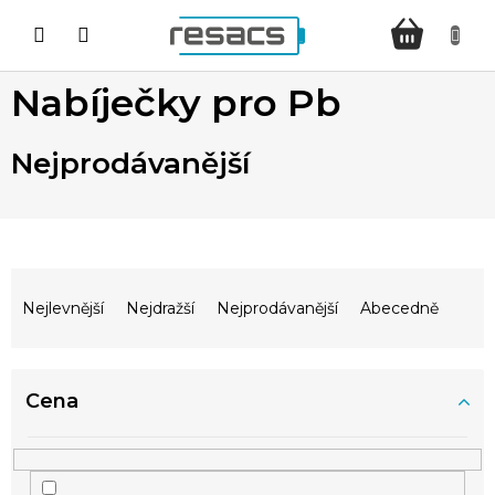
Přejít
NÁKUPNÍ
na
KOŠÍK
obsah
Nabíječky pro Pb
Nejprodávanější
Ř
a
Nejlevnější
Nejdražší
Nejprodávanější
Abecedně
z
e
n
Cena
í
p