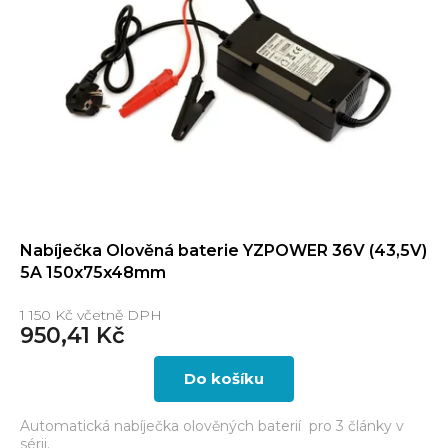
s
p
r
o
d
u
k
t
ů
Nabíječka Olověná baterie YZPOWER 36V (43,5V)
5A 150x75x48mm
1 150 Kč včetně DPH
950,41 Kč
Do košíku
Automatická nabíječka olověných baterií pro 3 články v
sérii.