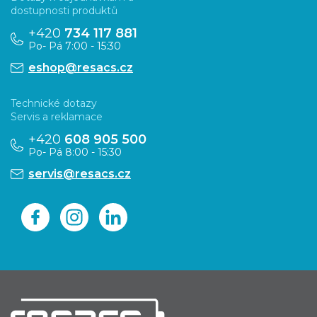
d
p
dostupnosti produktů
a
a
+420
734 117 881
c
Po- Pá 7:00 - 15:30
t
í
p
eshop@resacs.cz
í
r
v
Technické dotazy
k
Servis a reklamace
y
+420
608 905 500
v
Po- Pá 8:00 - 15:30
ý
servis@resacs.cz
p
i
s
u