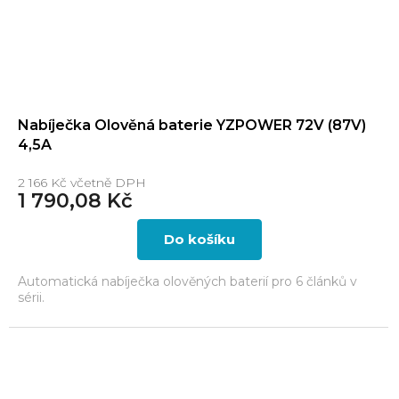
Nabíječka Olověná baterie YZPOWER 72V (87V)
4,5A
2 166 Kč včetně DPH
1 790,08 Kč
Do košíku
Automatická nabíječka olověných baterií pro 6 článků v
sérii.