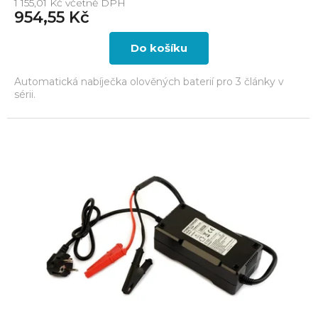
1 155,01 Kč včetně DPH
954,55 Kč
Do košíku
Automatická nabíječka olověných baterií pro 3 články v
sérii.