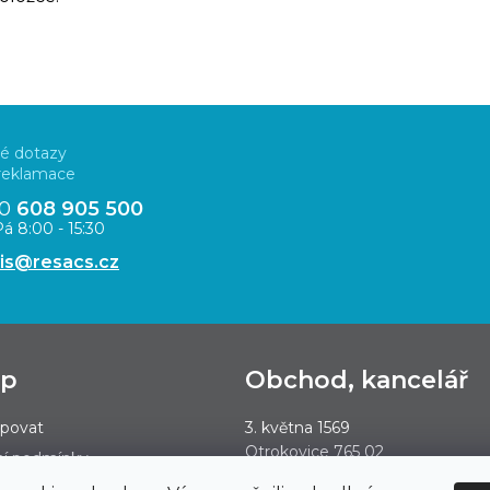
é dotazy
 reklamace
20
608 905 500
á 8:00 - 15:30
vis@resacs.cz
up
Obchod, kancelář
upovat
3. května 1569
Otrokovice 765 02
í podmínky
y ochrany osobních údajů