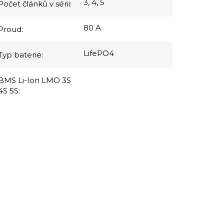
3, 4, 5
Počet článků v sérii
:
80 A
Proud
:
LifePO4
Typ baterie
:
BMS Li-Ion LMO 3S
4S 5S
: