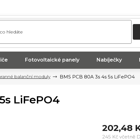
iče
Fotovoltaické panely
Nabíječky
ranné balanční moduly
BMS PCB 80A 3s 4s 5s LiFePO4
5s LiFePO4
202,48 
245 Kč včetně 