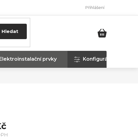
Přihlášení
Hledat
NÁKUPNÍ
KOŠÍK
Elektroinstalační prvky
Konfigurátor
Kč
DPH