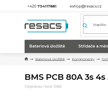
Přejít
734117881
eshop@resacs.cz
na
obsah
Bateriová úložiště
Střídače a měn
Bateriová úložiště
Komponenty
Och
BMS PCB 80A 3s 4s 
1086