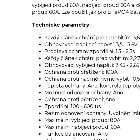
vybíjecí proud
60A, nabíjecí proud 60A a z
proud 60A.
Lze použít jak pro LiFePO4 bater
Technické parametry:
Každý článek chrání před přebitím: 3,61
O
bnovovací nabíjecí napětí: 3,5 - 3,6V
Prodleva ochrany zpoždění: 1,5 - 2,5s
Každý článek chrání před vybitím: 2,27
O
bnovovací vybíjecí napětí:
2,45 - 2,65
O
chrana proti přetížení: 100A
Ochrana proti nadměrnému vybití: 0,5 -
Teplota ochrany: Ano, kontrola teplot
Možnost odpojení
ochrany: Ano
Ochrana proti přetížení: Ano
Zpoždění: 100 - 600 us
R
ežim obnovení ochrany: Uvolnění zá
Maximální vybíjecí proud: 80A
Maximální nabíjecí proud: 60A
Funkce balancování: Ano