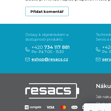
Přidat komentář
Z
á
Dotazy k objednávkám a
Technick
p
dostupnosti produktů
Servis a
a
+420
734 117 881
+4
Po- Pá 7:00 - 15:30
Po- P
t
eshop@resacs.cz
ser
í
Nák
Jak nak
Obchodn
Podmínk