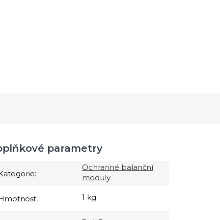
oplňkové parametry
Ochranné balanční
Kategorie
:
moduly
1 kg
Hmotnost
: