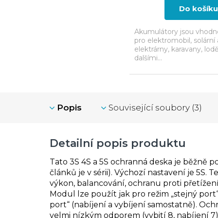
Do košíku
Akumulátory jsou vhodné
pro elektromobil, solární
elektrárny, karavany, lod
dalšími...
Popis
Související soubory (3)
Detailní popis produktu
Tato 3S 4S a 5S ochranná deska je běžně po
článků je v sérii). Výchozí nastavení je 5S.
Te
výkon, balancování, ochranu proti přetížení,
Modul lze
použít jak pro režim „stejný port“
port“ (nabíjení a vybíjení samostatně). O
velmi nízkým odporem (vybití 8, nabíjení 7)