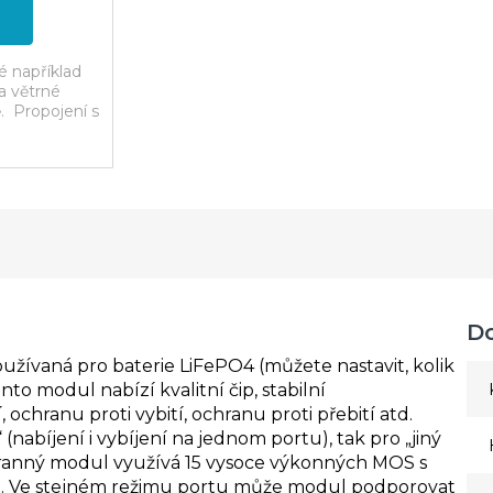
 například
 a větrné
ě. Propojení s
D
užívaná pro baterie LiFePO4 (můžete nastavit, kolik
nto modul nabízí kvalitní
čip, stabilní
 ochranu proti vybití, ochranu proti přebití atd.
 (nabíjení i vybíjení na jednom portu), tak pro „jiný
chranný modul využívá 15 vysoce výkonných MOS s
. V
e stejném režimu portu může modul podporovat