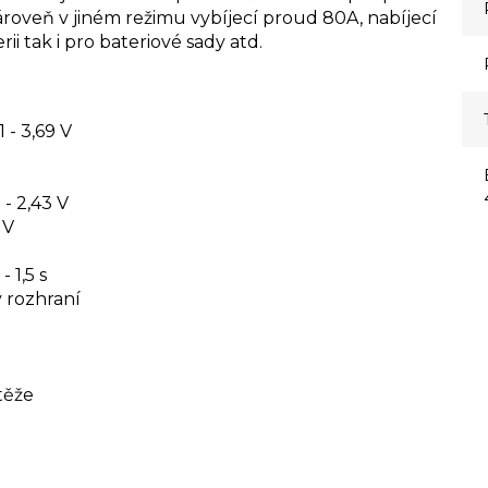
ároveň
v jiném režimu
vybíjecí proud 80A, nabíjecí
ii tak i pro bateriové sady atd.
 - 3,69 V
 - 2,43 V
 V
 1,5 s
y rozhraní
těže