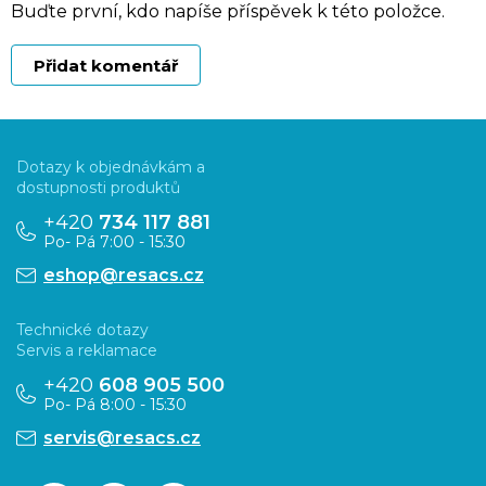
Buďte první, kdo napíše příspěvek k této položce.
Přidat komentář
Z
á
Dotazy k objednávkám a
p
dostupnosti produktů
a
+420
734 117 881
Po- Pá 7:00 - 15:30
t
eshop@resacs.cz
í
Technické dotazy
Servis a reklamace
+420
608 905 500
Po- Pá 8:00 - 15:30
servis@resacs.cz