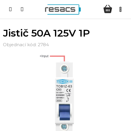
Přejít
NÁKUPNÍ
na
KOŠÍK
obsah
Jistič 50A 125V 1P
2784