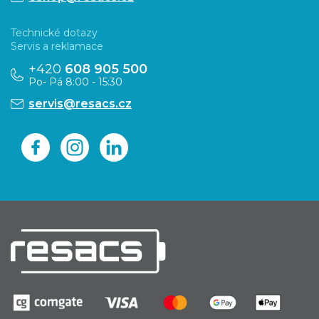
í
Technické dotazy
Servis a reklamace
+420
608 905 500
Po- Pá 8:00 - 15:30
servis@resacs.cz