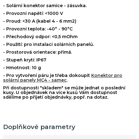
- Solární konektor samice - zásuvka.
-
Provozní napětí: <1000 V
- Proud: <30 A (kabel 4 - 6 mm2)
- Provozní teplota: -40° - 90°C
- Přechodový odpor: <0,5 mOhm
- Použití: pro instalaci solárních panelů.
- Prostorová orientace: přímá.
- Stupeň krytí: IP67
- Hmotnost: 10 g
- Pro vytvoření páru je třeba dokoupit
Konektor pro
solární panely MC4 - samec
.
Při dostupnosti "skladem" se může jednat o poslední
kusy. U objednávek na více kusů Vám dostupnost
sdělíme po přijetí objednávky, popř. na dotaz.
Doplňkové parametry