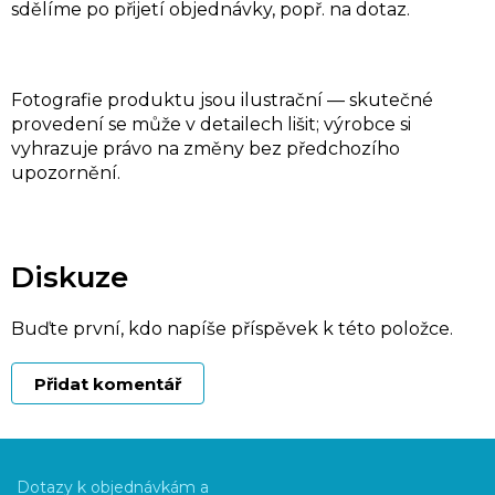
sdělíme po přijetí objednávky, popř. na dotaz.
Fotografie produktu jsou ilustrační — skutečné
provedení se může v detailech lišit; výrobce si
vyhrazuje právo na změny bez předchozího
upozornění.
Diskuze
Buďte první, kdo napíše příspěvek k této položce.
Přidat komentář
Z
á
Dotazy k objednávkám a