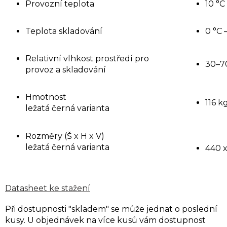
Provozní teplota
10 °C
Teplota skladování
0 °C 
Relativní vlhkost prostředí pro
30–7
provoz a skladování
Hmotnost
116 k
ležatá černá varianta
Rozměry (Š x H x V)
ležatá černá varianta
440 
Datasheet ke stažení
Při dostupnosti "skladem" se může jednat o poslední
kusy. U objednávek na více kusů vám dostupnost