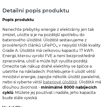
Detailní popis produktu
Popis produktu
Nenechte přebytky energie z elektrárny jen tak
zmizet, uložte si je na pozdější spotřebu do
bateriového úložiště. Úložiště sestavujeme z
prověřených článků LiFePO
v nejvyšší třídě kvality
4
Grade A. Úložiště má celkovou kapacitu 17 kWh.
Energii, kterou vyrobí FVE a není bezprostředně
zpracována, uloží a může být využita později.
Omezíte tak nákup drahé elektřiny ve špičce a
ušetříte na nákladech. Potřebujete-li uložit větší
množství energie, zapojte několik úložišť paralelně,
nebo si vyberte větší
bateriové úložiště
. Úložiště má
dlouhou životnost -
minimálně 8000 nabíjecích
cyklů
. Můžete jej používat i nadále, jeho kapacita
bude stále vysoká.