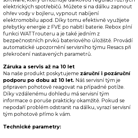
elektrických spotřebičů. Můžete si na dálku zapnout
ohřev vody v bojleru, vypnout nabíjení
elektromobilu apod. Díky tomu efektivně využijete
přebytky energie z FVE po nabití baterie. Rebox plní
funkci WATTrouteru a je také jedním z
bezpečnostních prvků bateriového úložiště. Provádí
automatické upozornění servisního týmu Resacs při
překročení nastavených parametrů.
Záruka a servis až na 10 let
Na naše produkt poskytujeme
záruční i pozáruční
podporu po dobu až 10 let.
Náš servisní tým je
připraven pohotově reagovat na případné potíže.
Díky vzdálenému dohledu má servisní tým
informace o poruše prakticky okamžitě. Pokud se
nepodaří problém odstranit na dálku, vyrazí servisní
tým pohotově přímo k vám.
Technické parametry: