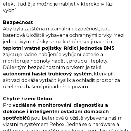
efekt, tudíž je možno je nabíjet v kterékoliv fázi
vybití.
Bezpečnost
Aby byla zajištěna maximální bezpečnost, jsou
bateriová úložiště vybavena ochrannými prvky. Mezi
jednotlivými články se na každém spoji nachází
teplotní vratné pojistky
.
Řídicí jednotka BMS
zajišťuje řádné nabíjení a vybíjení baterie a
monitoruje hodnoty napětí, proudu i teploty.
Důležitým bezpečnostním prvkem je také
autonomní hasicí trubicový systém
, který při
aktivaci dokáže vytlačit kyslík a ochladit prostor za
účelem uhašení případného požáru.
Chytré řízení Rebox
Pro
vzdálené monitorování
,
diagnostiku a
dokonce i inteligentní ovládání domácích
spotřebičů
jsou bateriová úložiště vybavena naším
vlastním systémem Rebox. Jedná se o hardware a
software, který umožňuje dálkovou regulaci různých