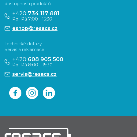
p
dostupnosti produktů
a
+420
734 117 881
Po- Pá 7:00 - 15:30
t
eshop@resacs.cz
í
Technické dotazy
Servis a reklamace
+420
608 905 500
Po- Pá 8:00 - 15:30
servis@resacs.cz