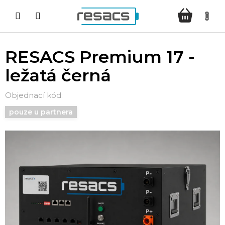
Přejít
NÁKUPNÍ
na
KOŠÍK
obsah
RESACS Premium 17 -
ležatá černá
pouze u partnera