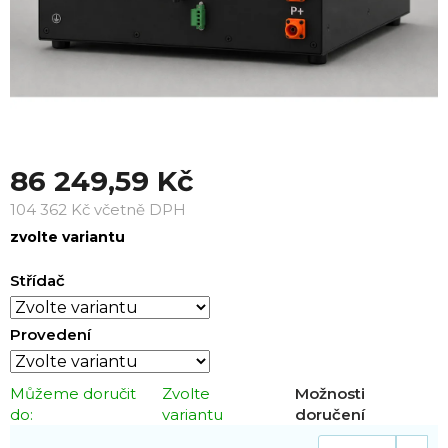
86 249,59 Kč
104 362 Kč včetně DPH
Měrná
zvolte variantu
cena:
Střídač
Provedení
Můžeme doručit
Zvolte
Možnosti
do:
variantu
doručení