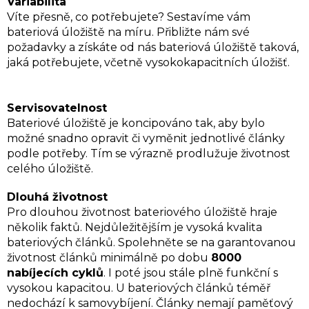
Variabilita
Víte přesně, co potřebujete? Sestavíme vám
bateriová úložiště na míru. Přibližte nám své
požadavky a získáte od nás bateriová úložiště taková,
jaká potřebujete, včetně vysokokapacitních úložišť.
Servisovatelnost
Bateriové úložiště je koncipováno tak, aby bylo
možné snadno opravit či vyměnit jednotlivé články
podle potřeby. Tím se výrazně prodlužuje životnost
celého úložiště.
Dlouhá životnost
Pro dlouhou životnost bateriového úložiště hraje
několik faktů. Nejdůležitějším je vysoká kvalita
bateriových článků. Spolehněte se na garantovanou
životnost článků minimálně po dobu
8000
nabíjecích cyklů
. I poté jsou stále plně funkční s
vysokou kapacitou. U bateriových článků téměř
nedochází k samovybíjení. Články nemají paměťový