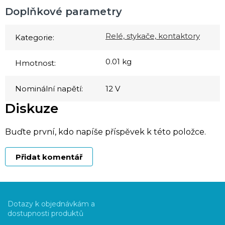
Doplňkové parametry
Relé, stykače, kontaktory
Kategorie
:
0.01 kg
Hmotnost
:
Nominální napětí
:
12 V
Diskuze
Buďte první, kdo napíše příspěvek k této položce.
Přidat komentář
Z
á
Dotazy k objednávkám a
p
dostupnosti produktů