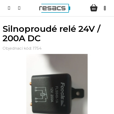
Přejít
NÁKUPNÍ
na
KOŠÍK
obsah
Silnoproudé relé 24V /
200A DC
1754