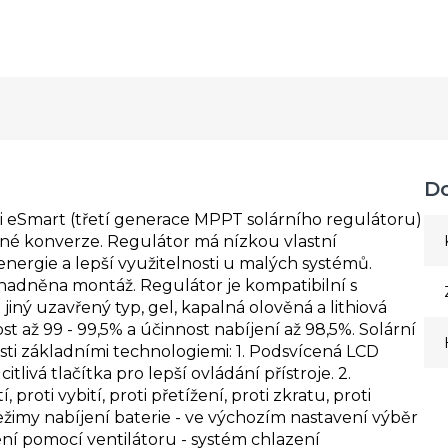
D
i eSmart (třetí generace MPPT solárního regulátoru)
nné konverze. Regulátor má
nízkou
vlastní
nergie a lepší využitelnosti u malých systémů.
usnadněna montáž.
Regulátor je kompatibilní s
jiný uzavřený typ, gel, kapalná olověná a lithiová
t až 99 - 99,5% a účinnost nabíjení až 98,5%.
Solární
ti základními technologiemi:
1. Podsvícená LCD
itlivá tlačítka pro lepší ovládání přístroje.
2.
roti vybití, proti přetížení, proti zkratu, proti
režimy nabíjení baterie -
ve výchozím nastavení výběr
ení pomocí ventilátoru - systém chlazení