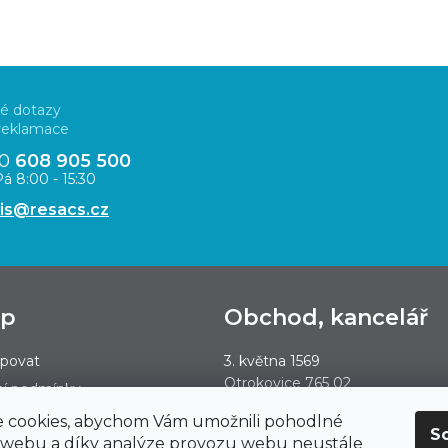
é dotazy
 reklamace
20
608 905 500
á 8:00 - 15:30
vis@resacs.cz
up
Obchod, kancelář
upovat
3. května 1569
Otrokovice 765 02
í podmínky
y ochrany osobních údajů
 cookies, abychom Vám umožnili pohodlné
Otevírací doba po-pá 7:00 - 15:3
S
 webu a díky analýze provozu webu neustále
a platba
polední přestávka 12:00 - 13:00