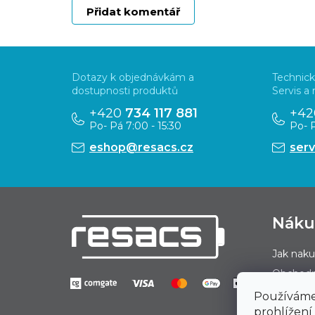
Přidat komentář
Z
á
Dotazy k objednávkám a
Technick
p
dostupnosti produktů
Servis a
a
+420
734 117 881
+4
Po- Pá 7:00 - 15:30
Po- P
t
eshop@resacs.cz
ser
í
Nák
Jak nak
Obchodn
Podmínk
Používáme
prohlížení
Doprava 