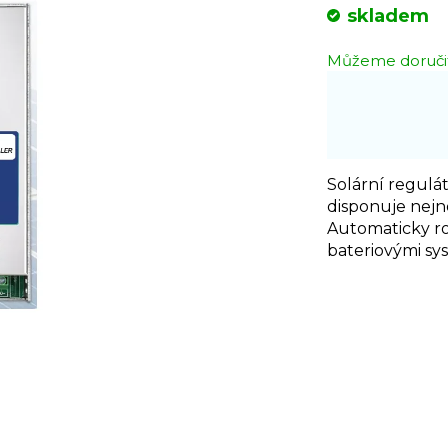
Měrná
skladem
cena:
Můžeme doručit
Solární regulá
d
isponuje nejn
A
utomaticky r
bateriovými syst