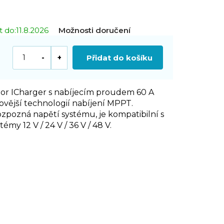
 do:
11.8.2026
Možnosti doručení
Přidat do košíku
tor ICharger s nabíjecím proudem 60 A
ovější technologií nabíjení MPPT.
ozpozná n
apětí systému,
je k
ompatibilní s
émy 12 V / 24 V / 36 V / 48 V.