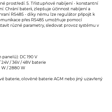
rné prostředí.
5. Třístupňové nabíjení - konstantní
. Chrání baterii, zlepšuje účinnost nabíjení a
raní RS485 - díky němu lze regulátor připojit k
 komunikace přes RS485 umožňuje pomocí
avit různé parametry, sledovat provoz systému v
h panelů): DC 190 V
 24V / 36V / 48V baterie
0 W / 2880 W
iové baterie, olověné baterie AGM nebo jiný uzavřený