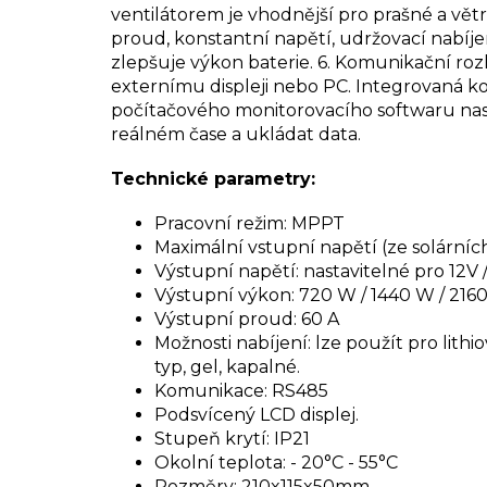
ventilátorem je vhodnější pro prašné a vět
proud, konstantní napětí, udržovací nabíjení
zlepšuje výkon baterie.
6.
Komunikační rozh
externímu displeji nebo PC. Integrovaná
počítačového monitorovacího softwaru nast
reálném čase a ukládat data.
Technické parametry:
Pracovní režim: MPPT
Maximální vstupní napětí (ze solárníc
Výstupní napětí: nastavitelné pro 12V /
Výstupní výkon: 720 W / 1440 W / 216
Výstupní proud: 60 A
Možnosti nabíjení: lze použít pro lith
typ, gel, kapalné.
Komunikace: RS485
Podsvícený LCD displej.
Stupeň krytí: IP21
Okolní teplota: - 20°C - 55°C
Rozměry: 210x115x50mm