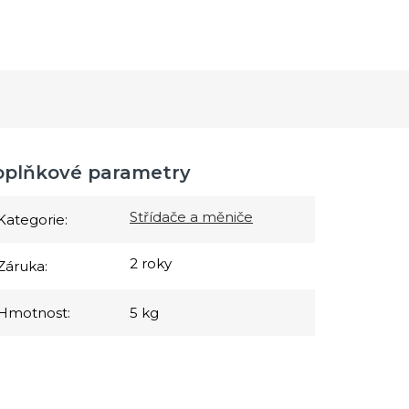
oplňkové parametry
Střídače a měniče
Kategorie
:
2 roky
Záruka
:
Hmotnost
:
5 kg