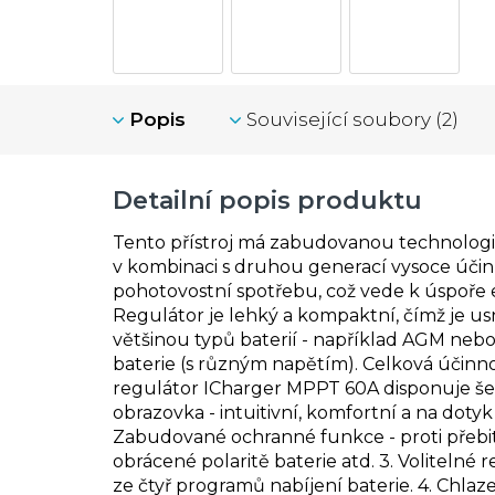
Popis
Související soubory (2)
Detailní popis produktu
Tento přístroj má zabudovanou
technologi
v kombinaci s druhou generací vysoce úči
pohotovostní spotřebu, což vede k úspoře e
Regulátor je lehký a kompaktní, čímž je 
většinou typů baterií - například AGM nebo 
baterie (s různým napětím).
Celková účinnos
regulátor ICharger MPPT 60A disponuje šes
obrazovka - intuitivní, komfortní a na dotyk c
Zabudované ochranné funkce - proti přebití, p
obrácené polaritě baterie atd.
3. Volitelné 
ze čtyř programů nabíjení baterie.
4. Chlaz