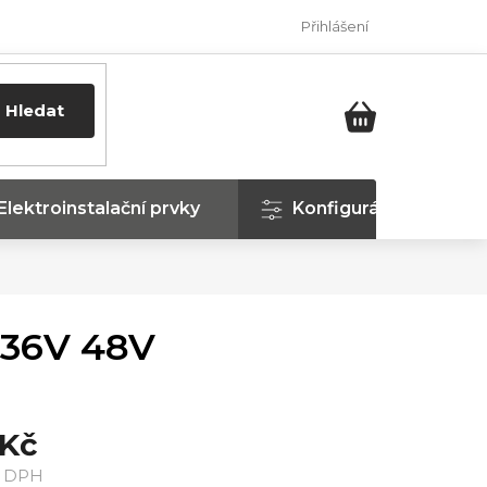
Přihlášení
Hledat
NÁKUPNÍ
KOŠÍK
Elektroinstalační prvky
Konfigurátor
 36V 48V
 Kč
ě DPH