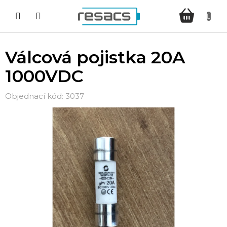
Přejít
NÁKUPNÍ
na
KOŠÍK
obsah
Válcová pojistka 20A
1000VDC
3037