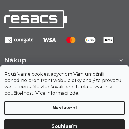
Nákup
Používáme cookies, abychom Vám umožnili
Obchod, kancelář
pohodlné prohlížení webu a díky analýze provozu
webu neustále zlepšovali jeho funkce, výkon a
Provozovna, Sklad
použitelnost. Více informací
zde
.
Nastavení
Vytvořil Shoptet
Souhlasím