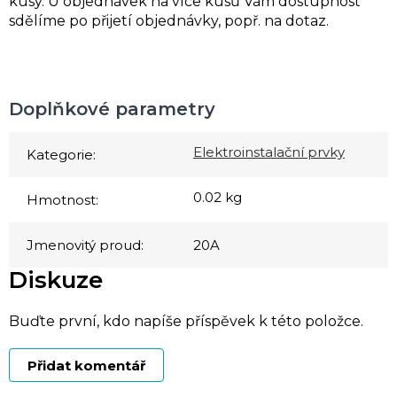
kusy. U objednávek na více kusů Vám dostupnost
sdělíme po přijetí objednávky, popř. na dotaz.
Doplňkové parametry
Elektroinstalační prvky
Kategorie
:
0.02 kg
Hmotnost
:
Jmenovitý proud
:
20A
Diskuze
Buďte první, kdo napíše příspěvek k této položce.
Přidat komentář