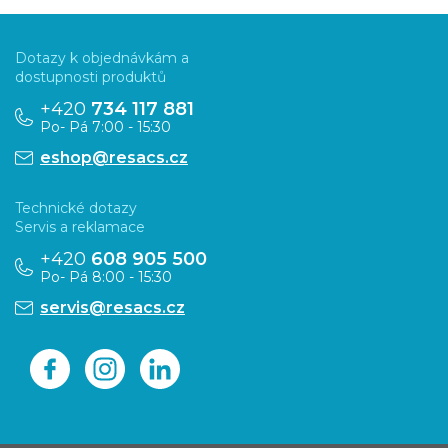
Z
á
Dotazy k objednávkám a
p
dostupnosti produktů
a
+420
734 117 881
Po- Pá 7:00 - 15:30
t
eshop@resacs.cz
í
Technické dotazy
Servis a reklamace
+420
608 905 500
Po- Pá 8:00 - 15:30
servis@resacs.cz