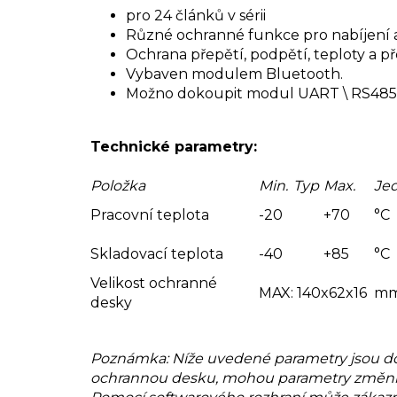
pro 24 článků v sérii
Různé ochranné funkce pro nabíjení a
Ochrana přepětí, podpětí, teploty a p
Vybaven modulem Bluetooth.
Možno dokoupit modul UART \ RS485. 
Technické parametry:
Položka
Min.
Typ
Max.
Je
Pracovní teplota
-20
+70
°C
Skladovací teplota
-40
+85
°C
Velikost ochranné
MAX: 140x62x16
m
desky
Poznámka: Níže uvedené parametry jsou do
ochrannou desku, mohou parametry změnit