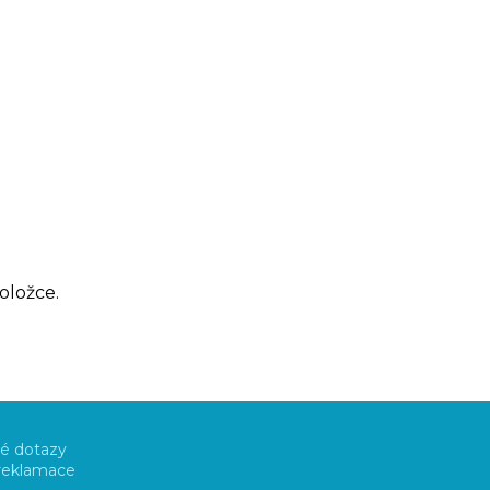
)
oložce.
é dotazy
 reklamace