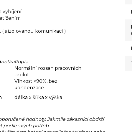
 vybíjení.
řetížením.
( s izolovanou komunikací )
dnotka
Popis
Normální rozsah pracovních
teplot
Vlhkost <90%, bez
kondenzace
m
délka x šířka x výška
poručené hodnoty. Jakmile zákazníci obdrží
 podle svých potřeb.