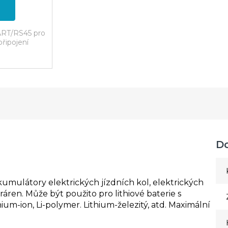
ART/RS45 pro
řipojení
D
umulátory elektrických jízdních kol, elektrických
áren. Může být použito pro lithiové baterie s
ium-ion, Li-polymer. Lithium-železitý, atd. Maximální