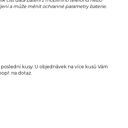
ník
číst data baterií z mobilního telefonu nebo
bíjení a může měnit ochranné parametry baterie.
o poslední kusy. U objednávek na více kusů Vám
opř. na dotaz.