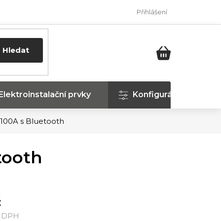
Přihlášení
Hledat
NÁKUPNÍ
KOŠÍK
Elektroinstalační prvky
Konfigurátor
100A s Bluetooth
tooth
č
ě DPH