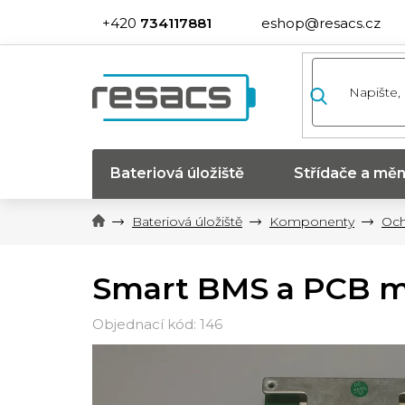
Přejít
734117881
eshop@resacs.cz
na
obsah
Bateriová úložiště
Střídače a měn
Bateriová úložiště
Komponenty
Och
Smart BMS a PCB mo
146