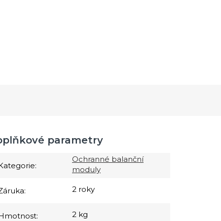
oplňkové parametry
Ochranné balanční
Kategorie
:
moduly
2 roky
Záruka
:
2 kg
Hmotnost
: