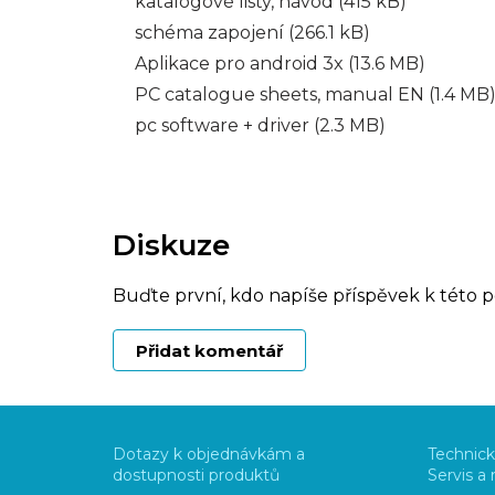
katalogové listy, návod (415 kB)
schéma zapojení (266.1 kB)
Aplikace pro android 3x (13.6 MB)
PC catalogue sheets, manual EN (1.4 MB
pc software + driver (2.3 MB)
Diskuze
Buďte první, kdo napíše příspěvek k této p
Přidat komentář
Z
á
Dotazy k objednávkám a
Technick
p
dostupnosti produktů
Servis a