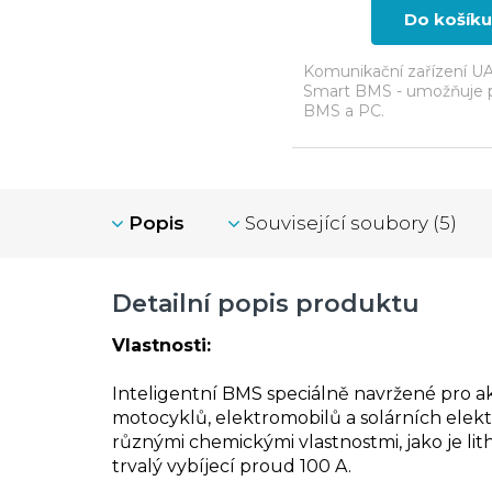
Do košíku
Komunikační zařízení U
Smart BMS - umožňuje p
BMS a PC.
Popis
Související soubory (5)
Detailní popis produktu
Vlastnosti:
Inteligentní BMS speciálně navržené pro ak
motocyklů, elektromobilů a solárních elektr
různými chemickými vlastnostmi, jako je lith
trvalý vybíjecí proud 100 A.