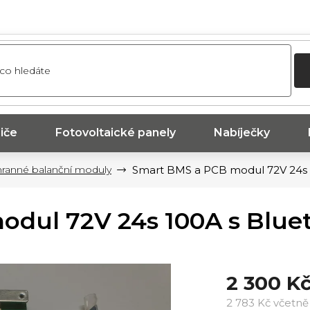
iče
Fotovoltaické panely
Nabíječky
ranné balanční moduly
Smart BMS a PCB modul 72V 24s 
dul 72V 24s 100A s Blue
2 300 K
2 783 Kč včetn