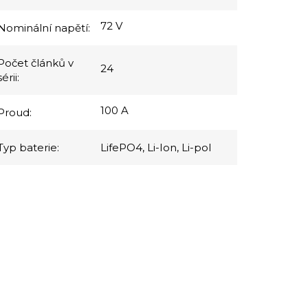
72 V
Nominální napětí
:
Počet článků v
24
sérii
:
100 A
Proud
:
Typ baterie
:
LifePO4, Li-Ion, Li-pol